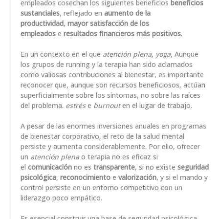
empleados cosechan los siguientes beneficios
beneficios
sustanciales
, reflejado en
aumento de la
productividad
,
mayor satisfacción de los
empleados
e
resultados financieros más positivos
.
En un contexto en el que
atención plena
,
yoga
, Aunque
los grupos de running y la terapia han sido aclamados
como valiosas contribuciones al bienestar, es importante
reconocer que, aunque son recursos beneficiosos, actúan
superficialmente sobre los síntomas, no sobre las raíces
del problema.
estrés
e
burnout
en el lugar de trabajo.
A pesar de las enormes inversiones anuales en programas
de bienestar corporativo, el reto de la salud mental
persiste y aumenta considerablemente. Por ello, ofrecer
un
atención plena
o terapia no es eficaz si
el
comunicación
no es
transparente
, si no existe
seguridad
psicológica
,
reconocimiento
e
valorización
, y si el mando y
control persiste en un entorno competitivo con un
liderazgo poco empático.
Es esencial construir una base de seguridad psicológica,