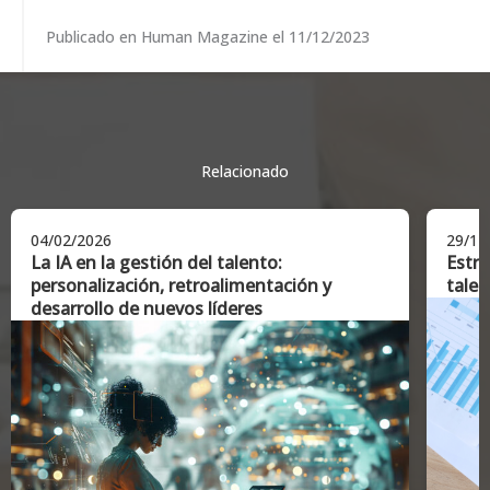
Publicado en Human Magazine el 11/12/2023
Relacionado
04/02/2026
29/12
La IA en la gestión del talento:
Estra
personalización, retroalimentación y
talen
desarrollo de nuevos líderes