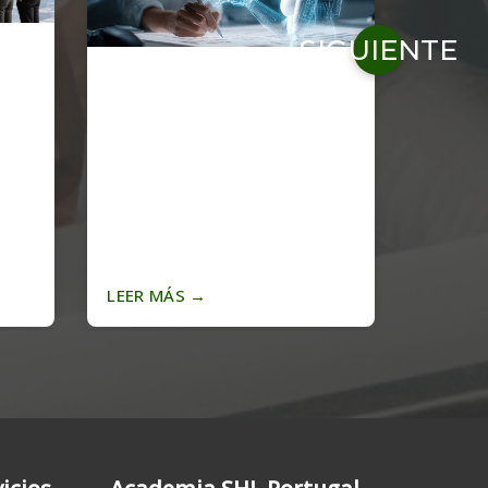
SIGUIENTE
LEER MÁS
→
LEER 