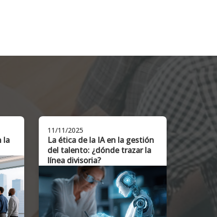
11/11/2025
06/11/2
n la
La ética de la IA en la gestión
Digital
del talento: ¿dónde trazar la
línea divisoria?