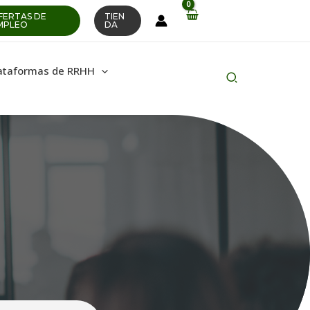
FERTAS DE
TIEN
MPLEO
DA
ataformas de RRHH
Buscar
en