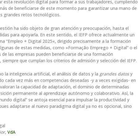
 esta revolución digital para formar a sus trabajadores, cumpliendo
emás de beneficiarse de este momento para garantizar una mano de
os grandes retos tecnológicos.
stión ha sido objeto de gran atención y preocupación, hasta el
idas para apoyarla. En este sentido, el IEFP ofrece actualmente un
a “Empleo + Digital 2025«, dirigido precisamente a la formación
de algunas de estas medidas, como »Formação Emprego + Digital” o el
s de las empresas pueden beneficiarse de una formación
, siempre que cumplan los criterios de admisión y selección del IEFP.
a inteligencia artificial, el análisis de datos y la
grandes datos
y
do cada vez más en competencias deseadas -y a veces exigidas- en
 valoran la capacidad de adaptación, el dominio de determinadas
osición permanente al aprendizaje autónomo y colaborativo. Así, la
ndo digital” se antoja esencial para impulsar la productividad y
ues adaptarse al nuevo paradigma digital ya no es opcional, sino
gal
ior
,
VdA