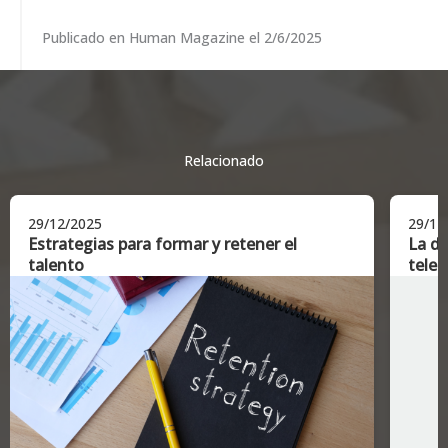
Publicado en Human Magazine el 2/6/2025
Relacionado
29/12/2025
29/12
Estrategias para formar y retener el
La di
talento
telet