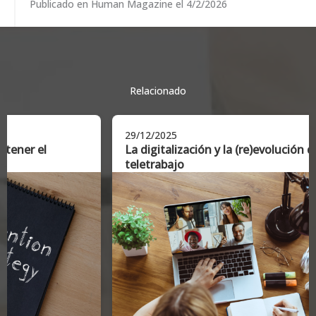
Publicado en Human Magazine el 4/2/2026
Relacionado
29/12/2025
29/12
La digitalización y la (re)evolución del
La er
teletrabajo
signi