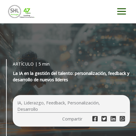
Ir
al
contenido
ARTÍCULO | 5 min
La IA en la gestión del talento: personalización, feedback y
desarrollo de nuevos líderes
IA, Liderazgo, Feedback, Personalización,
Desarrollo
Compartir