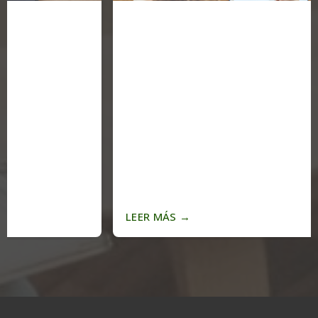
LEER MÁS
→
LEER