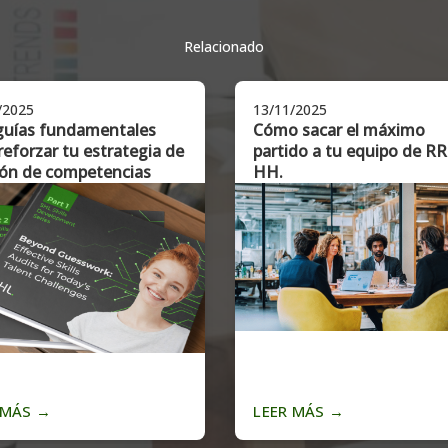
Relacionado
/2025
13/11/2025
guías fundamentales
Cómo sacar el máximo
reforzar tu estrategia de
partido a tu equipo de RR
ión de competencias
HH.
 MÁS
→
LEER MÁS
→