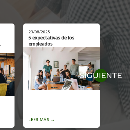
23/08/2025
16/02/2
5 expectativas de los
Identif
.
empleados
con alt
del tal
estraté
SIGUIENTE
LEER MÁS
→
LEER 