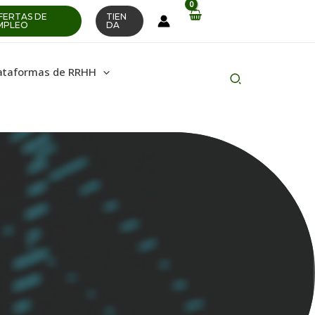
FERTAS DE
TIEN
MPLEO
DA
ataformas de RRHH
Buscar
en