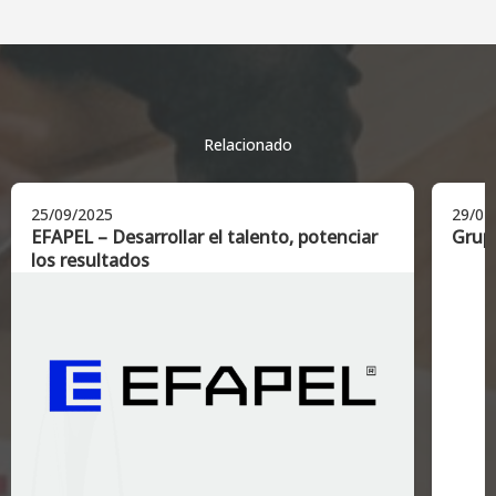
Relacionado
25/09/2025
29/07
EFAPEL – Desarrollar el talento, potenciar
Grupo
los resultados