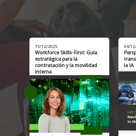
15/12/2025
04/12
o de
Workforce Skills-First: Guía
Persp
estratégica para la
trans
contratación y la movilidad
la IA
interna