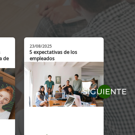
23/08/2025
16/02/2
s
5 expectativas de los
Identif
a de
empleados
con alt
del tal
estraté
SIGUIENTE