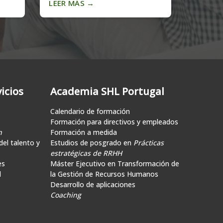
LEER MÁS
→
LEER 
icios
Academia SHL Portugal
Calendario de formación
Formación para directivos y empleados
n
Formación a medida
el talento y
Estudios de posgrado en
Prácticas
estratégicas de RRHH
es
Máster Ejecutivo en Transformación de
d
la Gestión de Recursos Humanos
Desarrollo de aplicaciones
Coaching