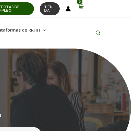
FERTAS DE
TIEN
MPLEO
DA
ataformas de RRHH
Buscar
en
H