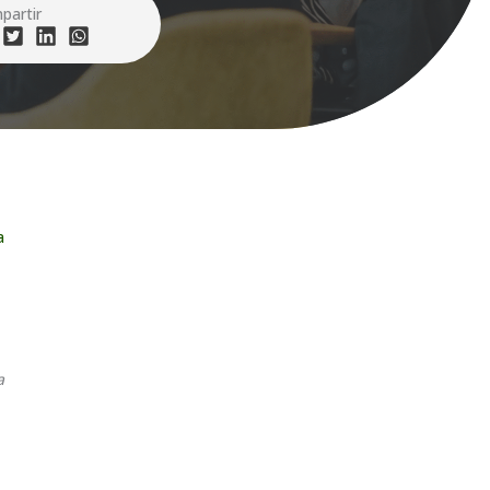
partir
a
a