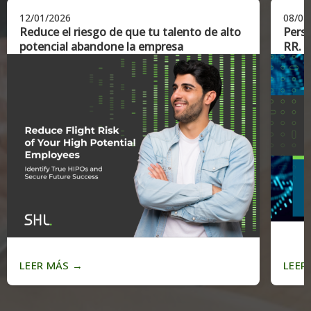
12/01/2026
08/01
Reduce el riesgo de que tu talento de alto
Persp
potencial abandone la empresa
RR. 
LEER MÁS
→
LEER