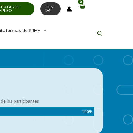
FERTAS DE
TIEN
MPLEO
DA
ataformas de RRHH
Buscar
en
 de los participantes
100
%