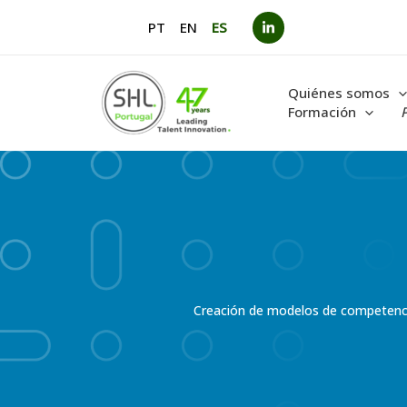
Ir
PT
EN
ES
al
contenido
Quiénes somos
Formación
Creación de modelos de competencia