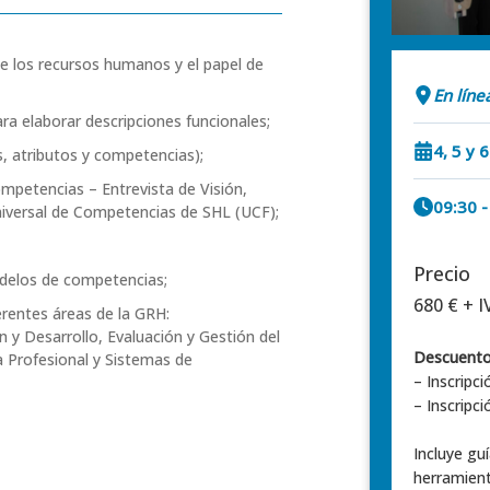
e los recursos humanos y el papel de
En líne
ra elaborar descripciones funcionales;
4, 5 y
s, atributos y competencias);
petencias – Entrevista de Visión,
09:30 -
Universal de Competencias de SHL (UCF);
Precio
delos de competencias;
680 € + I
erentes áreas de la GRH:
 y Desarrollo, Evaluación y Gestión del
Descuentos
a Profesional y Sistemas de
– Inscripc
– Inscripc
Incluye gu
herramient