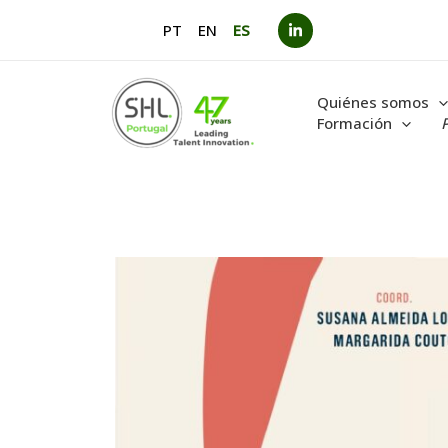
Ir
PT
EN
ES
al
contenido
Quiénes somos
Formación