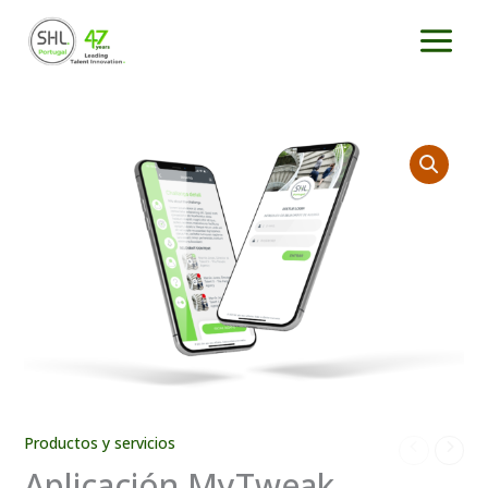
Ir
al
contenido
Productos y servicios
Aplicación MyTweak