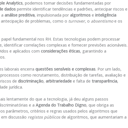
le Analytics
, podemos tomar decisões fundamentadas por
 de dados
permite identificar tendências e padrões, antecipar riscos e
, a
análise preditiva
, impulsionada por
algoritmos
e
inteligência
a a antecipação de problemas, como o
turnover
, o
absentismo
e os
apel fundamental nos RH. Estas tecnologias podem processar
 identificar correlações complexas e fornecer previsões acionáveis.
vidos e aplicados com
considerações éticas
, garantindo a
os.
es laborais encerra
questões sensíveis e complexas
. Por um lado,
processos como recrutamento, distribuição de tarefas, avaliação e
 riscos de
discriminação
,
arbitrariedade
e falta de
transparência
,
de jurídica.
mais lentamente do que a tecnologia, já deu alguns passos
iscriminatórias e a
Agenda do Trabalho Digno
, que obriga as
os parâmetros, critérios e regras usados pelos algoritmos que
o em discussão
registos públicos
de algoritmos, que aumentariam a