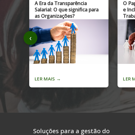
 Era
A Ética da IA na Gestão de
Digi
ou
Talentos: Onde Traçar a
Linha?
‹
LER MAIS
→
LER
Soluções para a gestão do