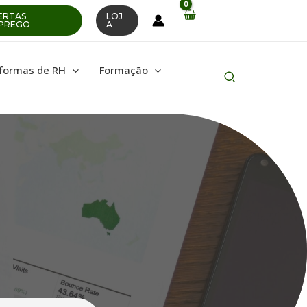
ERTAS
LOJ
PREGO
A
aformas de RH
Formação
Pesquisar