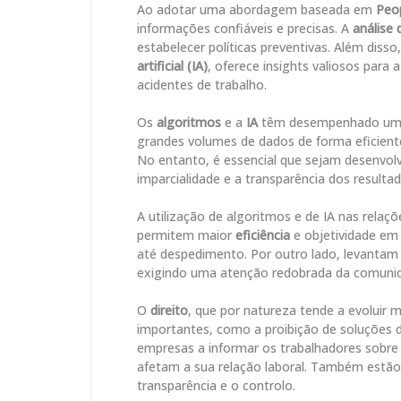
Ao adotar uma abordagem baseada em
Peop
informações confiáveis e precisas. A
análise
estabelecer políticas preventivas. Além disso
artificial (IA)
, oferece insights valiosos par
acidentes de trabalho.
Os
algoritmos
e a
IA
têm desempenhado um p
grandes volumes de dados de forma eficiente,
No entanto, é essencial que sejam desenvol
imparcialidade e a transparência dos resultad
A utilização de algoritmos e de IA nas relaçõ
permitem maior
eficiência
e objetividade em 
até despedimento. Por outro lado, levantam
exigindo uma atenção redobrada da comunida
O
direito
, que por natureza tende a evoluir 
importantes, como a proibição de soluções d
empresas a informar os trabalhadores sobre 
afetam a sua relação laboral. Também estã
transparência e o controlo.