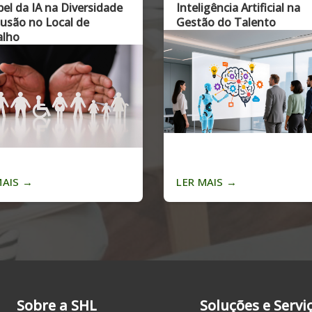
talização, IA e Privacidade
Carreira: Desafios de ge
na era digital
 MAIS
→
LER MAIS
→
Sobre a SHL
Soluções e Servi