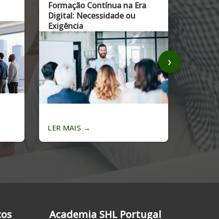
stão
Academias de Formação
›
LER MAIS
→
ços
Academia SHL Portugal