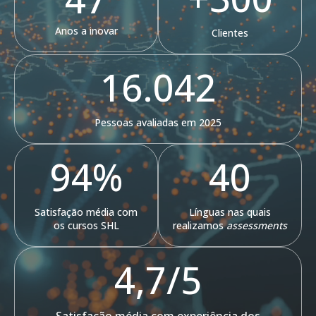
Anos a inovar
Clientes
16.042
Pessoas avaliadas em 2025
94
%
40
Satisfação média com
Línguas nas quais
os cursos SHL
realizamos
assessments
4
,7/5
Satisfação média com experiência dos