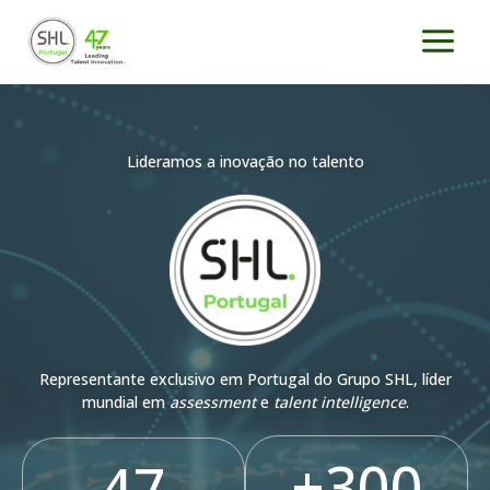
Saltar
para
o
conteúdo
Lideramos a inovação no talento
Representante exclusivo em Portugal do Grupo SHL, líder
mundial em
assessment
e
talent intelligence
.
+
300
47