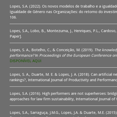
Lopes, S.A. (2022). Os novos modelos de trabalho e a igualdade
Igualdade de Género nas Organizações: do retorno do investimen
106.
Lopes, S.A., Lobo, B., Montezuma, J., Henriques, P.L., Cardoso,
Paper].
Lopes, S. A., Botelho, C., & Conceição, M. (2019).
The knowledg
performance?
In
Proceedings of the European Conference 
DISPONÍVEL AQUI
Lopes, S. A., Duarte, M. E. & Lopes, J. A. (2018). Can artificial
rankings?, International Journal of Productivity and Performa
Lopes, S.A. (2016). High performers are not superheroes: brid
approaches for law firm sustainability, International Journal of
Lopes, S.A., Sarraguça, J.M.G., Lopes, J.A. & Duarte, M.E. (20