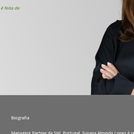
é feita de
Biografia
Managing Partner da SHL Portugal, Susana Almeida Lopes é