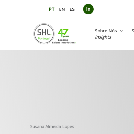
Saltar
PT
EN
ES
para
o
conteúdo
Sobre Nós
S
Insights
Susana Almeida Lopes