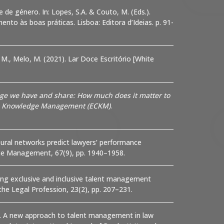
 de género. In: Lopes, S.A. & Couto, M. (Eds.).
to às boas práticas. Lisboa: Editora d’Ideias. p. 91-
 M., Melo, M. (2021). Lar Doce Escritório [White
e we have and share: How much does it matter to
on Knowledge Management (ECKM)
.
 neural networks predict lawyers’ performance
nce Management, 67(9), pp. 1940–1958.
ging exclusive and inclusive talent management
 the Legal Profession, 23(2), pp. 207–231.
15). A new approach to talent management in law