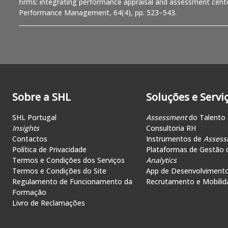
firms: integrating performance appraisal and assessment center
Performance Management, 64(4), pp. 523–543.
Sobre a SHL
Soluções e Servi
SHL Portugal
Assessment
do Talento
Insights
Consultoria RH
Contactos
Instrumentos de
Assess
Política de Privacidade
Plataformas de Gestão 
Termos e Condições dos Serviços
Analytics
Termos e Condições do Site
App de Desenvolviment
Regulamento de Funcionamento da
Recrutamento e Mobilid
Formação
Livro de Reclamações