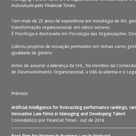
Individuals
pelo Financial Times.
Tem mais de 25 anos de experiência em estratégia de RH, g
transformação organizacional, em vários setores.
É Psicóloga e doutorada em Psicologia das Organizações. Doc
Liderou projetos de inovação premiados em temas como gestão
igualdade de género.
Antes de assumir a liderança da SHL, foi membro da Comissão E
de Desenvolvimento Organizacional, a VdA Academia e o Legal
Prémios
Artificial Intelligence for forecasting performance rankings, r
Innovative Law Firms in Managing and Developing Talent
Concedido(s) por Financial Times · out de 2018
Best Firm for Women in Business Law in Portugal