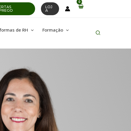
ERTAS
LOJ
PREGO
A
aformas de RH
Formação
Pesquisar