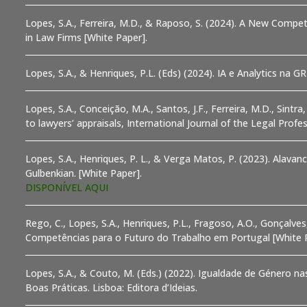
Lopes, S.A., Ferreira, M.D., & Raposo, S. (2024). A New Com
in Law Firms [White Paper].
Lopes, S.A., & Henriques, P.L. (Eds) (2024). IA e Analytics na G
Lopes, S.A., Conceição, M.A., Santos, J.F., Ferreira, M.D., Sintra, J
to lawyers’ appraisals, International Journal of the Legal Profe
Lopes, S.A., Henriques, P. L., & Verga Matos, P. (2023). Alava
Gulbenkian. [White Paper].
DISPONÍVEL AQUI
Rego, C., Lopes, S.A., Henriques, P.L., Fragoso, A.O., Gonçalves
Competências para o Futuro do Trabalho em Portugal [White P
Lopes, S.A., & Couto, M. (Eds.) (2022). Igualdade de Género 
Boas Práticas. Lisboa: Editora d’Ideias.