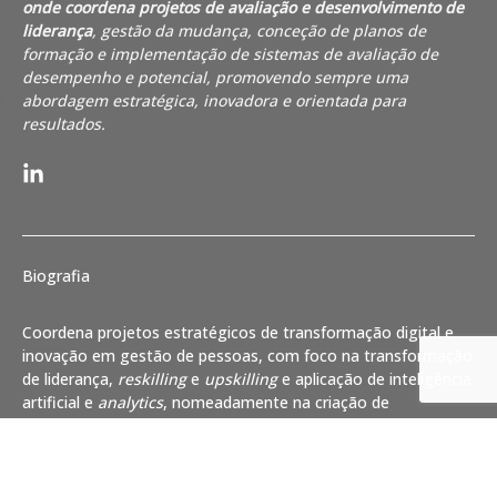
onde coordena projetos de avaliação e desenvolvimento de
liderança
, gestão da mudança, conceção de planos de
formação e implementação de sistemas de avaliação de
desempenho e potencial, promovendo sempre uma
abordagem estratégica, inovadora e orientada para
resultados.
Biografia
Coordena projetos estratégicos de transformação digital e
inovação em gestão de pessoas, com foco na transformação
de liderança,
reskilling
e
upskilling
e aplicação de inteligência
artificial e
analytics
, nomeadamente na criação de
dashboards
e projetos de People Analytics para mitigação de
enviesamentos em processos de avaliação, recrutamento e
seleção. Os projetos que desenvolve são
taylor made
e
realizados em estreita colaboração com as equipas internas,