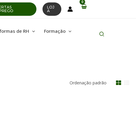
ERTAS
LOJ
PREGO
A
aformas de RH
Formação
Pesquisar